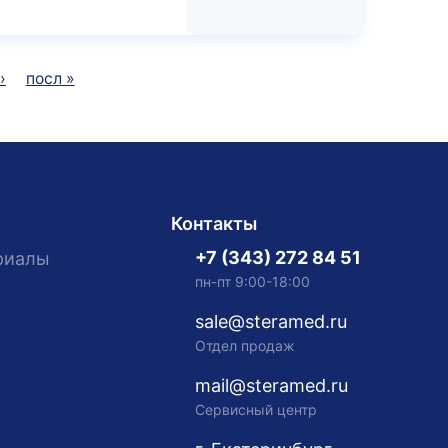
›
посл »
Контакты
+7 (343) 272 84 51
риалы
пн-пт 9:00-18:00
sale@steramed.ru
Отдел продаж
mail@steramed.ru
Сервисный центр