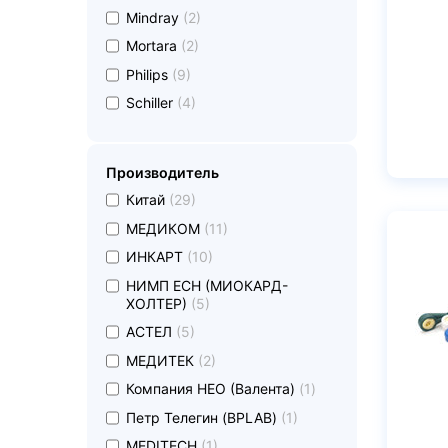
undefined
Mindray
(2)
undefined
Mortara
(2)
undefined
Philips
(9)
undefined
Schiller
(4)
Производитель
undefined
Китай
(29)
undefined
МЕДИКОМ
(11)
undefined
ИНКАРТ
(10)
undefined
НИМП ЕСН (МИОКАРД-
ХОЛТЕР)
(5)
undefined
АСТЕЛ
(5)
undefined
МЕДИТЕК
(2)
undefined
Компания НЕО (Валента)
(1)
undefined
Петр Телегин (BPLAB)
(1)
undefined
MEDITECH
(1)