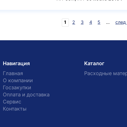
1
2
3
4
5
…
след 
Страницы
Навигация
Каталог
Главная
Расходные мате
О компании
Госзакупки
Оплата и доставка
Сервис
Контакты