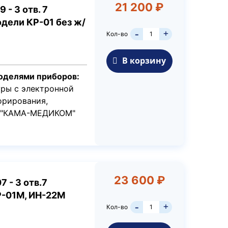
21 200 ₽
- 3 отв. 7
дели КР-01 без ж/
+
Кол-во
-
В корзину
оделями приборов:
уры с электронной
орирования,
С "КАМА-МЕДИКОМ"
23 600 ₽
 - 3 отв.7
Р-01М, ИН-22М
+
Кол-во
-