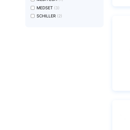
undefined
MEDSET
(3)
undefined
SCHILLER
(2)