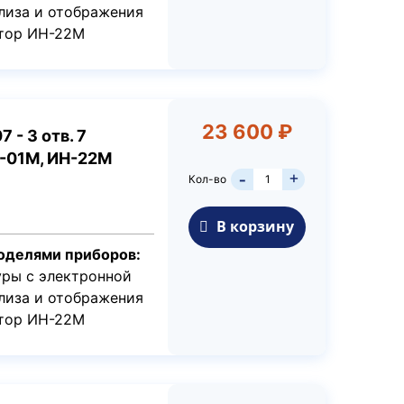
лиза и отображения
атор ИН-22М
23 600 ₽
 - 3 отв. 7
Р-01М, ИН-22М
+
Кол-во
-
В корзину
оделями приборов:
ры с электронной
лиза и отображения
атор ИН-22М