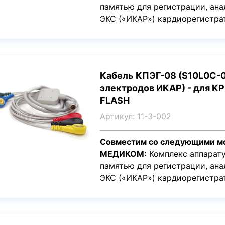
памятью для регистрации, ана
ЭКС («ИКАР») кардиорегистр
Кабель КПЭГ-08 (S10L0C-07
электродов ИКАР) - для К
FLASH
Артикул: 11-3-002
Совместим со следующими м
МЕДИКОМ:
Комплекс аппарату
памятью для регистрации, ана
ЭКС («ИКАР») кардиорегистр