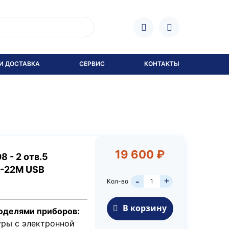
И ДОСТАВКА
СЕРВИС
КОНТАКТЫ
19 600 ₽
 - 2 отв.5
Н-22М USB
+
Кол-во
-
В корзину
оделями приборов:
ры с электронной