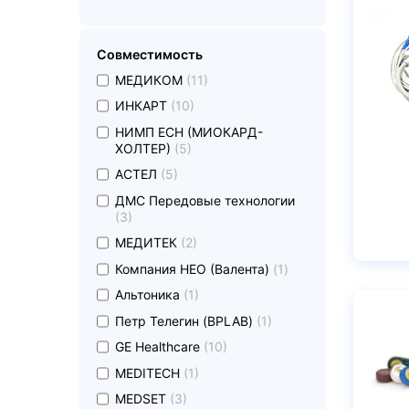
Совместимость
undefined
МЕДИКОМ
(11)
undefined
ИНКАРТ
(10)
undefined
НИМП ЕСН (МИОКАРД-
ХОЛТЕР)
(5)
undefined
АСТЕЛ
(5)
undefined
ДМС Передовые технологии
(3)
undefined
МЕДИТЕК
(2)
undefined
Компания НЕО (Валента)
(1)
undefined
Альтоника
(1)
undefined
Петр Телегин (BPLAB)
(1)
undefined
GE Healthcare
(10)
undefined
MEDITECH
(1)
undefined
MEDSET
(3)