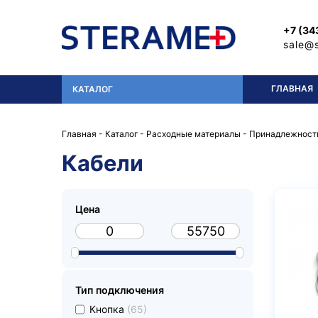
Перейти к основному содержанию
+7 (34
sale@
ГЛАВНАЯ
КАТАЛОГ
Главная
-
Каталог
-
Расходные материалы
-
Принадлежности
Кабели
Цена
Тип подключения
undefined
Кнопка
(65)