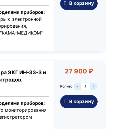
В корзину
оделями приборов:
уры с электронной
орирования,
С "КАМА-МЕДИКОМ"
27 900 ₽
ера ЭКГ ИН-33-3 и
ктродов.
+
Кол-во
-
В корзину
оделями приборов:
го мониторирования
регистратором