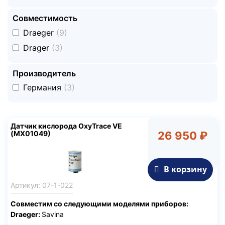
Совместимость
undefined
Draeger
(9)
undefined
Drager
(3)
Производитель
undefined
Германия
(3)
Датчик кислорода OxyTrace VE
(MX01049)
26 950 ₽
В корзину
Артикул: 07-1-022
Совместим со следующими моделями приборов:
Draeger:
Savina