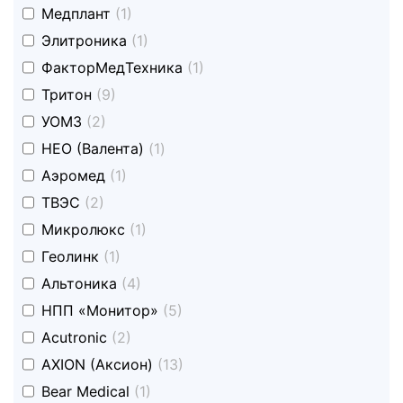
undefined
Медплант
(1)
undefined
Элитроника
(1)
undefined
ФакторМедТехника
(1)
undefined
Тритон
(9)
undefined
УОМЗ
(2)
undefined
НЕО (Валента)
(1)
undefined
Аэромед
(1)
undefined
ТВЭС
(2)
undefined
Микролюкс
(1)
undefined
Геолинк
(1)
undefined
Альтоника
(4)
undefined
НПП «Монитор»
(5)
undefined
Acutronic
(2)
undefined
AXION (Аксион)
(13)
undefined
Bear Medical
(1)