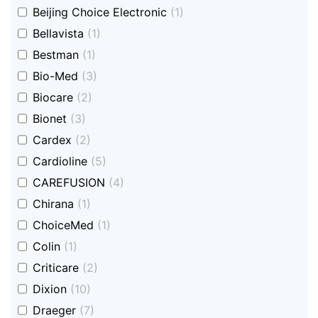
undefined
Beijing Choice Electronic
(1)
undefined
Bellavista
(1)
undefined
Bestman
(1)
undefined
Bio-Med
(3)
undefined
Biocare
(2)
undefined
Bionet
(3)
undefined
Cardex
(2)
undefined
Cardioline
(5)
undefined
CAREFUSION
(4)
undefined
Chirana
(1)
undefined
ChoiceMed
(1)
undefined
Colin
(1)
undefined
Criticare
(2)
undefined
Dixion
(10)
undefined
Draeger
(7)