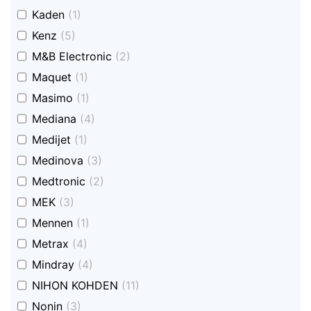
undefined
Kaden
(1)
undefined
Kenz
(5)
undefined
M&B Electronic
(2)
undefined
Maquet
(1)
undefined
Masimo
(1)
undefined
Mediana
(4)
undefined
Medijet
(1)
undefined
Medinova
(3)
undefined
Medtronic
(2)
undefined
MEK
(3)
undefined
Mennen
(1)
undefined
Metrax
(4)
undefined
Mindray
(4)
undefined
NIHON KOHDEN
(11)
undefined
Nonin
(3)