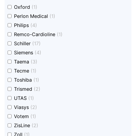
undefined
Oxford
(1)
undefined
Perlon Medical
(1)
undefined
Philips
(4)
undefined
Remco-Cardioline
(1)
undefined
Schiller
(17)
undefined
Siemens
(4)
undefined
Taema
(3)
undefined
Tecme
(1)
undefined
Toshiba
(1)
undefined
Trismed
(2)
undefined
UTAS
(1)
undefined
Viasys
(2)
undefined
Votem
(1)
undefined
ZisLine
(2)
undefined
Zoll
(1)