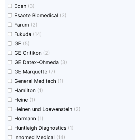
undefined
Edan
(3)
undefined
Esaote Biomedical
(3)
undefined
Farum
(2)
undefined
Fukuda
(14)
undefined
GE
(5)
undefined
GE Critikon
(2)
undefined
GE Datex-Ohmeda
(3)
undefined
GE Marquette
(7)
undefined
General Meditech
(1)
undefined
Hamilton
(1)
undefined
Heine
(1)
undefined
Heinen und Loewenstein
(2)
undefined
Hormann
(1)
undefined
Huntleigh Diagnostics
(1)
undefined
Innomed Medical
(14)