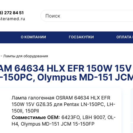
3) 272 84 51
steramed.ru
О КОМПАНИИ
ГОСЗАКУПКИ
ОПЛАТА 
-
Лампы для оборудования
AM 64634 HLX EFR 150W 15V 
N-150PC, Olympus MD-151 JC
Лампа галогенная OSRAM 64634 HLX EFR
150W 15V GZ6.35 для Pentax LN-150PC, LH-
150II, 150PII
Совместимые OEM:
6423FO, LBH 9007, OL-
H4, Olympus MD-151 JCM 15-150FP