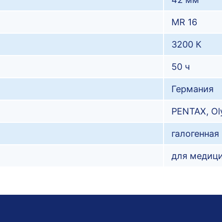
MR 16
3200 К
50 ч
Германия
PENTAX
Ol
галогенная
для медиц