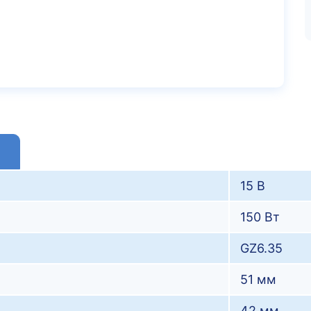
15 В
150 Вт
GZ6.35
51 мм
42 мм