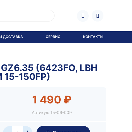
И ДОСТАВКА
СЕРВИС
КОНТАКТЫ
GZ6.35 (6423FO, LBH
M 15-150FP)
1 490 ₽
Артикул:
15-06-009
+