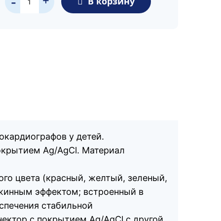
В корзину
-
окардиографов у детей.
окрытием Ag/AgCl. Материал
го цвета (красный, желтый, зеленый,
ужинным эффектом; встроенный в
еспечения стабильной
ектор с покрытием Ag/AgCl с другой