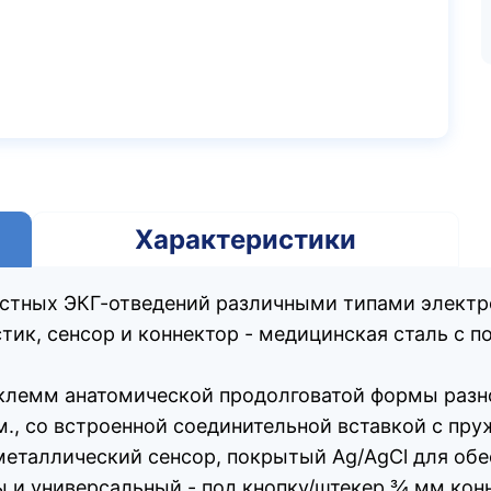
Характеристики
остных ЭКГ-отведений различными типами электр
ик, сенсор и коннектор - медицинская сталь с п
-клемм анатомической продолговатой формы разно
м., со встроенной соединительной вставкой с пр
металлический сенсор, покрытый Ag/AgCl для об
 и универсальный - под кнопку/штекер ¾ мм конн