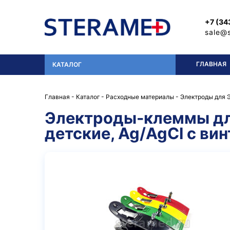
Перейти к основному содержанию
+7 (34
sale@
ГЛАВНАЯ
КАТАЛОГ
Главная
-
Каталог
-
Расходные материалы
-
Электроды для 
Электроды-клеммы для
детские, Ag/AgCl с ви