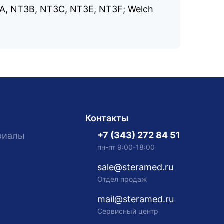
3A, NT3B, NT3C, NT3E, NT3F; Welch
Контакты
+7 (343) 272 84 51
риалы
пн-пт 9:00-18:00
sale@steramed.ru
Отдел продаж
mail@steramed.ru
Сервисный центр