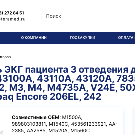
3) 272 84 51
steramed.ru
О КОМПАНИИ
ГОСЗАКУПКИ
ОПЛАТА 
иторов
ЭКГ пациента 3 отведения д
, 43100A, 43110A, 43120A, 78
, M3, M4, M4735A, V24E, 50
paq Encore 206EL, 242
Совместимые ОЕМ:
M1500A,
989803103811, M1540C, 453561233921, AA-
2385, AA2585, M1520A, M1560C