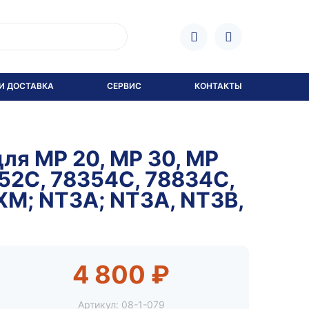
И ДОСТАВКА
СЕРВИС
КОНТАКТЫ
ля MP 20, MP 30, MP
352C, 78354C, 78834C,
XM; NT3A; NT3A, NT3B,
4 800 ₽
Артикул:
08-1-079