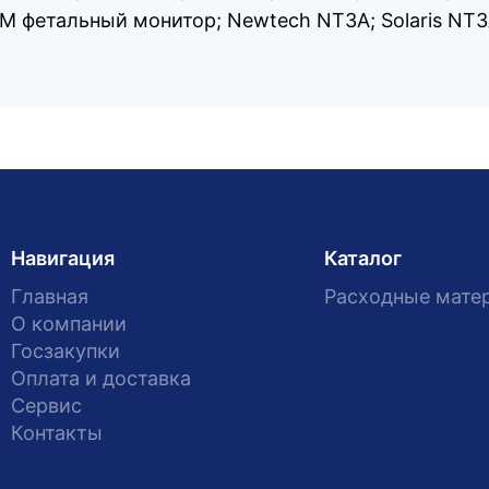
0XM фетальный монитор; Newtech NT3A; Solaris NT
Навигация
Каталог
Главная
Расходные мате
О компании
Госзакупки
Оплата и доставка
Сервис
Контакты