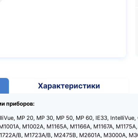
Характеристики
и приборов:
telliVue, MP 20, MP 30, MP 50, MP 60, IE33, IntelliV
M1001A, M1002A, M1165A, M1166A, M1167A, M1175A
M1722A/B, M1723A/B, M2475B, M2601A, M3000A, M3