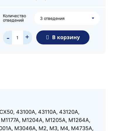
Количество
3 отведения
отведений
+
В корзину
-
ue, CX50, 43100A, 43110A, 43120A,
, M1177A, M1204A, M1205A, M1264A,
001A, М3046А, M2, M3, M4, M4735A,