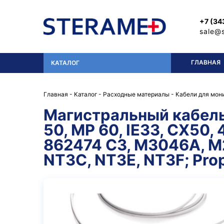
Перейти к основному содержанию
+7 (34
sale@
ГЛАВНАЯ
КАТАЛОГ
Главная
-
Каталог
-
Расходные материалы
-
Кабели для мон
Магистральный кабель 
50, MP 60, IE33, CX50
862474 C3, М3046А, M2
NT3C, NT3E, NT3F; Pro