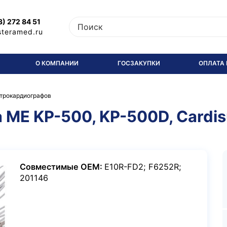
3) 272 84 51
steramed.ru
О КОМПАНИИ
ГОСЗАКУПКИ
ОПЛАТА 
ктрокардиографов
 ME KP-500, KP-500D, Cardisu
Совместимые OEM:
E10R-FD2; F6252R;
201146