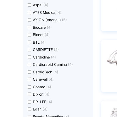
undefined
Aspel
(4)
undefined
ATES Medica
(4)
undefined
AXION (Аксион)
(5)
undefined
Biocare
(4)
undefined
Bionet
(4)
undefined
BTL
(4)
undefined
CARDIETTE
(4)
undefined
Cardioline
(4)
undefined
Cardiorapid Camina
(4)
undefined
CardioTech
(4)
undefined
Carewell
(4)
undefined
Contec
(4)
undefined
Dixion
(4)
undefined
DR. LEE
(4)
undefined
Edan
(4)
undefined
Esaote Biomedica
(4)