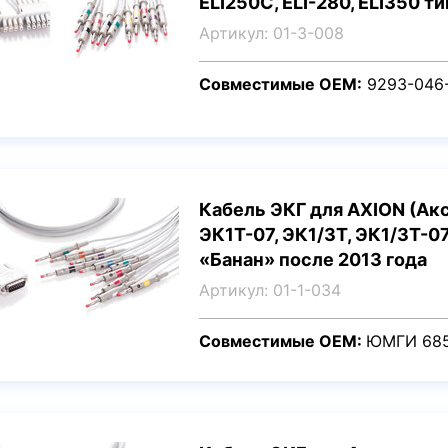
ELI250C, ELI-280, ELI350 т
Артикул: 01-3-008
Совместимые OEM:
9293-046
Кабель ЭКГ для AXION (Акс
ЭК1Т-07, ЭК1/3Т, ЭК1/3Т-0
«Банан» после 2013 года
Артикул: 01-1-034
Совместимые OEM:
ЮМГИ 685