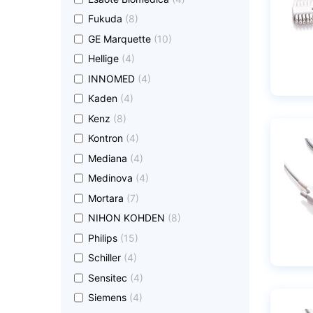
undefined
Fukuda
(8)
undefined
GE Marquette
(10)
undefined
Hellige
(4)
undefined
INNOMED
(4)
undefined
Kaden
(4)
undefined
Kenz
(8)
undefined
Kontron
(4)
undefined
Mediana
(4)
undefined
Medinova
(4)
undefined
Mortara
(7)
undefined
NIHON KOHDEN
(8)
undefined
Philips
(15)
undefined
Schiller
(4)
undefined
Sensitec
(4)
undefined
Siemens
(4)