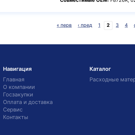
« перв
‹ пред
1
2
3
4
Страницы
Навигация
Каталог
Главная
Расходные мате
О компании
Госзакупки
Оплата и доставка
Сервис
Контакты