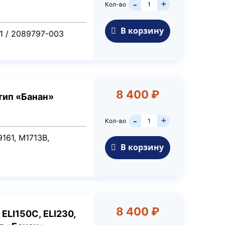
+
Кол-во
-
В корзину
1 / 2089797-003
8 400 ₽
 тип «Банан»
+
Кол-во
-
161, M1713B,
В корзину
8 400 ₽
ELI150C, ELI230,