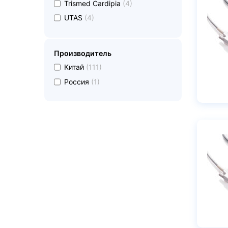
undefined
Trismed Cardipia
(4)
undefined
UTAS
(4)
Производитель
undefined
Китай
(111)
undefined
Россия
(1)