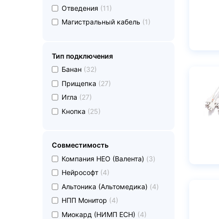
undefined
Отведения
(11)
undefined
Магистральный кабель
(1)
Тип подключения
undefined
Банан
(32)
undefined
Прищепка
(27)
undefined
Игла
(27)
undefined
Кнопка
(25)
Совместимость
undefined
Компания НЕО (Валента)
(3)
undefined
Нейрософт
(4)
undefined
Альтоника (Альтомедика)
(4)
undefined
НПП Монитор
(4)
undefined
Миокард (НИМП ЕСН)
(4)