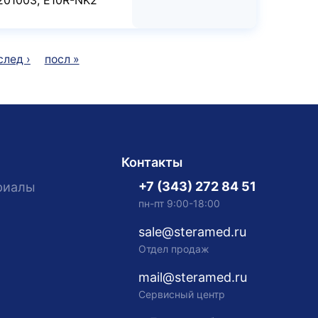
след ›
посл »
Контакты
+7 (343) 272 84 51
риалы
пн-пт 9:00-18:00
sale@steramed.ru
Отдел продаж
mail@steramed.ru
Сервисный центр