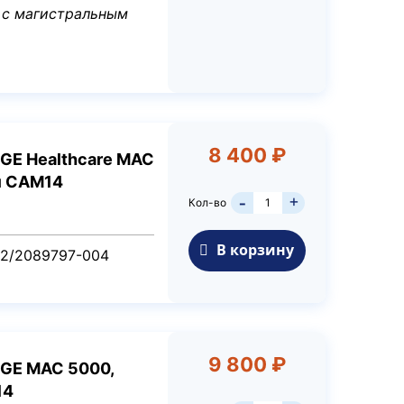
 с магистральным
8 400 ₽
 GE Healthcare MAC
м CAM14
+
Кол-во
-
В корзину
2/2089797-004
9 800 ₽
 GE MAC 5000,
14