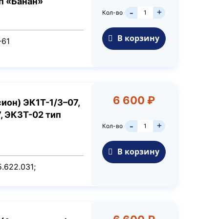
ип «Банан»
+
Кол-во
-
В корзину
-61
6 600 ₽
ион) ЭК1Т-1/3–07,
7, ЭК3Т-02 тип
+
Кол-во
-
В корзину
.622.031;