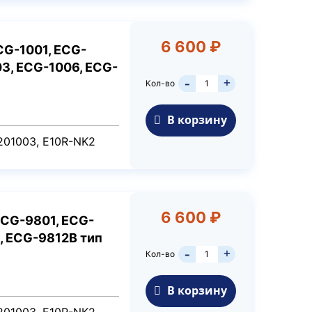
6 600 ₽
CG-1001, ECG-
3, ECG-1006, ECG-
+
Кол-во
-
В корзину
201003​, E10R-NK2
6 600 ₽
ECG-9801, ECG-
, ECG-9812B тип
+
Кол-во
-
В корзину
201003​, E10R-NK2