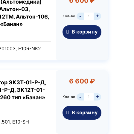
6 600 ₽
 (Альтомедика)
 Альтон-03,
+
12ТМ, Альтон-106,
Кол-во
-
 «Банан»
В корзину
201003​, E10R-NK2
6 600 ₽
ор ЭК3Т-01-Р-Д,
1-Р-Д, ЭК12Т-01-
+
/260 тип «Банан»
Кол-во
-
В корзину
.501, E10-SH