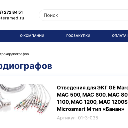
3) 272 84 51
steramed.ru
О КОМПАНИИ
ГОСЗАКУПКИ
ОПЛАТА 
ктрокардиографов
ардиографов
Отведения для ЭКГ GE Mar
MAC 500, MAC 600, MAC 80
1100, MAC 1200, MAC 1200S
Microsmart M тип «Банан»
Артикул: 01-3-035