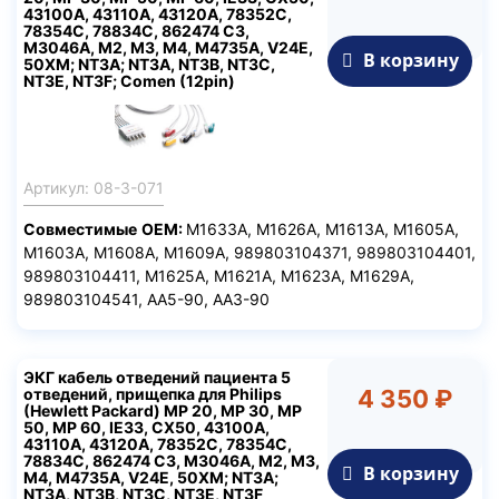
43100A, 43110A, 43120A, 78352C,
78354C, 78834C, 862474 C3,
М3046А, M2, M3, M4, M4735A, V24E,
В корзину
50XM; NT3A; NT3A, NT3B, NT3C,
NT3E, NT3F; Comen (12pin)
Артикул: 08-3-071
Совместимые
ОЕМ
:
M1633A, M1626A, M1613A, M1605A,
M1603A, M1608A, M1609A, 989803104371, 989803104401,
989803104411, M1625A, M1621A, M1623A, M1629A,
989803104541, AA5-90, AA3-90
ЭКГ кабель отведений пациента 5
отведений, прищепка для Philips
4 350 ₽
(Hewlett Packard) MP 20, MP 30, MP
50, MP 60, IE33, CX50, 43100A,
43110A, 43120A, 78352C, 78354C,
78834C, 862474 C3, М3046А, M2, M3,
В корзину
M4, M4735A, V24E, 50XM; NT3A;
NT3A, NT3B, NT3C, NT3E, NT3F