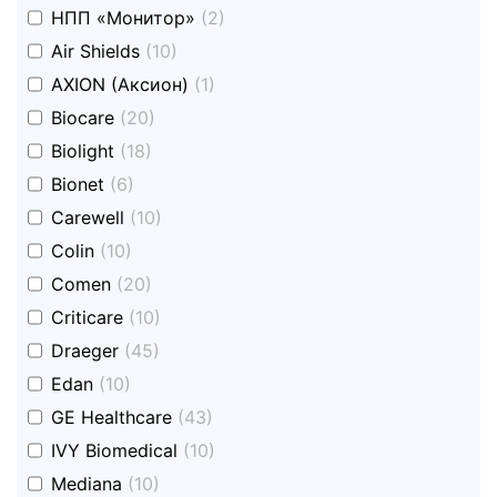
undefined
НПП «Монитор»
(2)
undefined
Air Shields
(10)
undefined
AXION (Аксион)
(1)
undefined
Biocare
(20)
undefined
Biolight
(18)
undefined
Bionet
(6)
undefined
Carewell
(10)
undefined
Colin
(10)
undefined
Comen
(20)
undefined
Criticare
(10)
undefined
Draeger
(45)
undefined
Edan
(10)
undefined
GE Healthcare
(43)
undefined
IVY Biomedical
(10)
undefined
Mediana
(10)