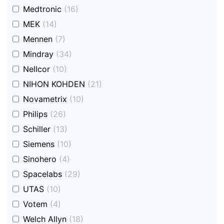
undefined
Medtronic
(16)
undefined
MEK
(14)
undefined
Mennen
(7)
undefined
Mindray
(34)
undefined
Nellcor
(10)
undefined
NIHON KOHDEN
(21)
undefined
Novametrix
(10)
undefined
Philips
(26)
undefined
Schiller
(13)
undefined
Siemens
(10)
undefined
Sinohero
(4)
undefined
Spacelabs
(29)
undefined
UTAS
(10)
undefined
Votem
(4)
undefined
Welch Allyn
(18)