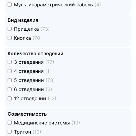
undefined
Мультипараметрический кабель
(4)
Вид изделия
undefined
Прищепка
(73)
undefined
Кнопка
(70)
Количество отведений
undefined
3 отведения
(77)
undefined
4 отведения
(1)
undefined
5 отведений
(73)
undefined
6 отведений
(6)
undefined
12 отведений
(12)
Совместимость
undefined
Медицинские системы
(10)
undefined
Тритон
(10)