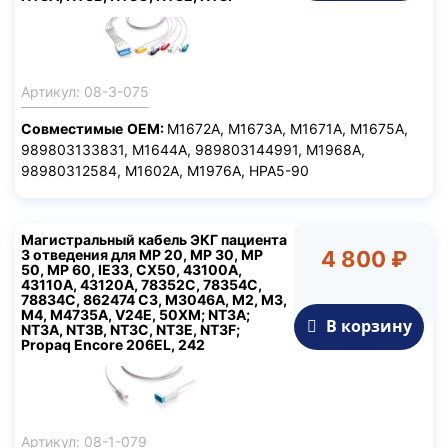
Артикул: 08-3-075
Совместимые
ОЕМ
:
M1672A, M1673A, M1671A, M1675A,
989803133831, M1644A, 989803144991, M1968A,
98980312584, M1602A, M1976A, HPA5-90
Магистральный кабель ЭКГ пациента
3 отведения для MP 20, MP 30, MP
4 800 ₽
50, MP 60, IE33, CX50, 43100A,
43110A, 43120A, 78352C, 78354C,
78834C, 862474 C3, М3046А, M2, M3,
M4, M4735A, V24E, 50XM; NT3A;
В корзину
NT3A, NT3B, NT3C, NT3E, NT3F;
Propaq Encore 206EL, 242
Артикул: 08-1-079