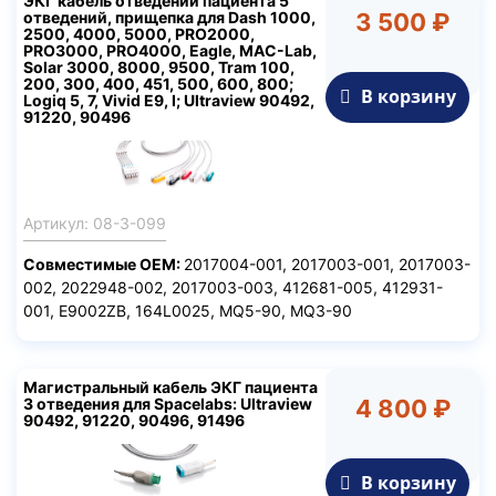
ЭКГ кабель отведений пациента 5
отведений, прищепка для Dash 1000,
3 500 ₽
2500, 4000, 5000, PRO2000,
PRO3000, PRO4000, Eagle, MAC-Lab,
Solar 3000, 8000, 9500, Tram 100,
200, 300, 400, 451, 500, 600, 800;
В корзину
Logiq 5, 7, Vivid E9, I; Ultraview 90492,
91220, 90496
Артикул: 08-3-099
Совместимые ОЕМ:
2017004-001, 2017003-001, 2017003-
002, 2022948-002, 2017003-003, 412681-005, 412931-
001, E9002ZB, 164L0025, MQ5-90, MQ3-90
Магистральный кабель ЭКГ пациента
3 отведения для Spacelabs: Ultraview
4 800 ₽
90492, 91220, 90496, 91496
В корзину