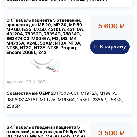
ЭКГ кабель пациента 5 отведений,
прищепка для MP 20, MP 30, MP 50,
5 600 ₽
MP 60, IE33, CX50, 43100A, 43110A,
43120A, 78352C, 78354C, 78834C,
862474 C3, М3046А, M2, M3, M4,
M4735A, V24E, 50XM; NT3A; NT3A,
В корзину
NT3B, NT3C, NT3E, NT3F; Propaq
Encore 206EL, 242
Артикул: 08-2-067
Совместимые
ОЕМ
:
2017003-001, M1972A, M1981A,
989803143181, M1977A, M1986A, 2585P, 2385P, 2585S,
2585P
ЭКГ кабель отведений пациента 5
отведений, прищепка для Philips MP
3 500 ₽
20, MP 30, MP 50, MP 60, IE33, CX50,