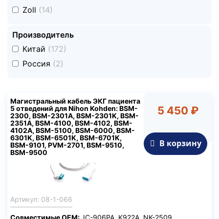
undefined
Zoll
(14)
Производитель
undefined
Китай
(172)
undefined
Россия
(2)
Магистральный кабель ЭКГ пациента
5 отведений для Nihon Kohden: BSM-
5 450 ₽
2300, BSM-2301A, BSM-2301K, BSM-
2351A, BSM-4100, BSM-4102, BSM-
4102A, BSM-5100, BSM-6000, BSM-
6301K, BSM-6501K, BSM-6701K,
В корзину
BSM-9101, PVM-2701, BSM-9510,
BSM-9500
Артикул: 08-1-066
Совместимые ОЕМ:
JC-906PA, K922A, NK-2509