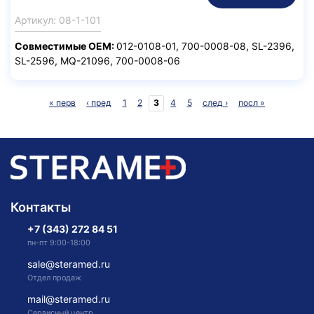
Артикул: 08-1-101
Совместимые ОЕМ:
012-0108-01, 700-0008-08, SL-2396,
SL-2596, MQ-21096, 700-0008-06
« перв
‹ пред
1
2
3
4
5
след ›
посл »
Страницы
Контакты
+7 (343) 272 84 51
пн-пт 9:00-18:00
sale@steramed.ru
Отдел продаж
mail@steramed.ru
Сервисный центр