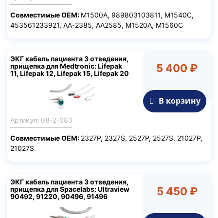
Совместимые ОЕМ:
M1500A, 989803103811, M1540C,
453561233921, AA-2385, AA2585, M1520A, M1560C
ЭКГ кабель пациента 3 отведения,
прищепка для Medtronic: Lifepak
5 400 ₽
11, Lifepak 12, Lifepak 15, Lifepak 20
В корзину
Артикул: 08-2-083
Совместимые ОЕМ:
2327P, 2327S, 2527P, 2527S, 21027P,
21027S
ЭКГ кабель пациента 3 отведения,
прищепка для Spacelabs: Ultraview
5 450 ₽
90492, 91220, 90496, 91496